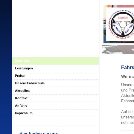
Startseite
Fahrs
Leistungen
Preise
Wir m
Unsere Fahrschule
Unsere 
und Pra
Aktuelles
Aktuell
Kontakt
Fahrver
Anfahrt
Auf den
Impressum
unserer
nehme
Hier finden sie uns